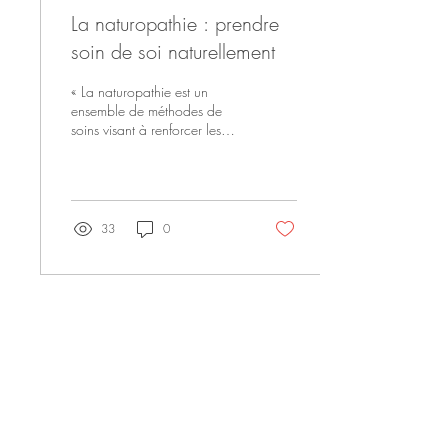
La naturopathie : prendre
soin de soi naturellement
« La naturopathie est un
ensemble de méthodes de
soins visant à renforcer les
défenses de l'organisme par
des moyens considérés
comme naturels et
biologiques. » Elle prend
directement racine dans les
33
0
travaux d'Hippocrate, le père
de la médecine occidentale.