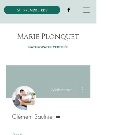
PRENDRE RDV
Marie Plonquet
NATUROPATHE CERTIFIÉE
Plus d'actions
S'abonner
Administrateur
Clément Saulnier