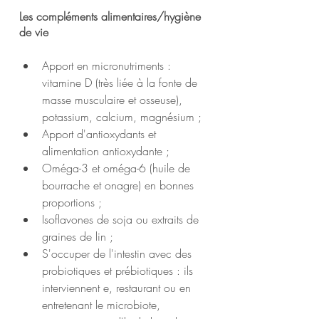
Les compléments alimentaires/hygiène 
de vie
Apport en micronutriments : 
vitamine D (très liée à la fonte de 
masse musculaire et osseuse), 
potassium, calcium, magnésium ;
Apport d'antioxydants et 
alimentation antioxydante ;
Oméga-3 et oméga-6 (huile de 
bourrache et onagre) en bonnes 
proportions ;
Isoflavones de soja ou extraits de 
graines de lin ;
S'occuper de l'intestin avec des 
probiotiques et prébiotiques : ils 
interviennent e, restaurant ou en 
entretenant le microbiote, 