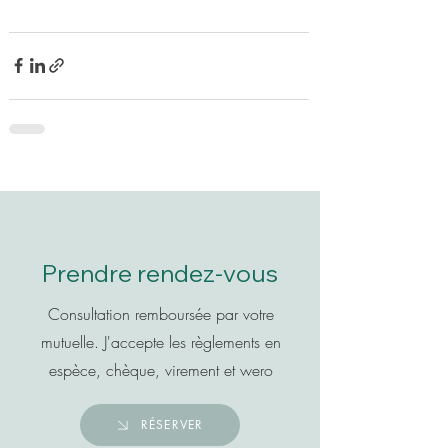
Prendre rendez-vous
Consultation remboursée par votre
mutuelle.
J'accepte les règlements en
espèce, chèque, virement et wero
RÉSERVER